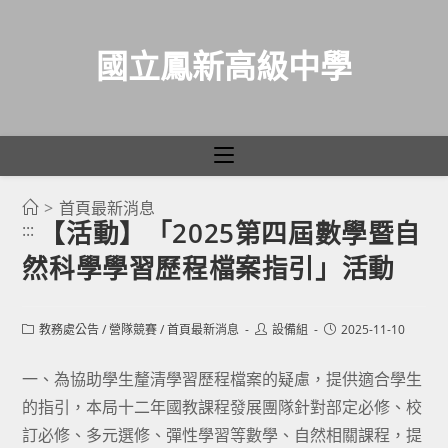
國立鳳新高級中學
>
首頁最新消息
跳
【活動】「2025第四屆數學暨自
:::
轉
然科學學習歷程檔案指引」活動
至
主
要
Post
Post
Post
教務處公告
/
營隊競賽
/
首頁最新消息
設備組
2025-11-10
category:
author:
published:
內
容
一、為協助學生釐清學習歷程檔案的疑慮，提供適合學生
的指引，本局十二年國教課程發展團隊針對部定必修、校
訂必修、多元選修、彈性學習等數學、自然相關課程，提