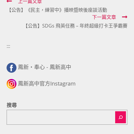
Read
上一篇文章
【公告】《民主，練習中》播映暨映後座談活動
more
下一篇文章
articles
【公告】SDGs 飛英任務 – 年終超級打卡王爭霸賽
:::
鳳新・奉心 - 鳳新高中
鳳新高中官方Instagram
搜尋