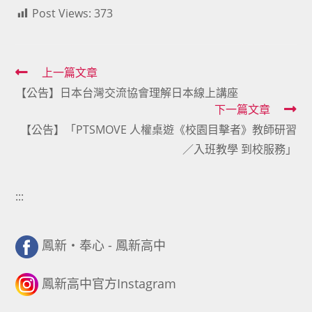
Post Views:
373
Read
上一篇文章
【公告】日本台灣交流協會理解日本線上講座
more
下一篇文章
articles
【公告】「PTSMOVE 人權桌遊《校園目擊者》教師研習
／入班教學 到校服務」
:::
鳳新・奉心 - 鳳新高中
鳳新高中官方Instagram