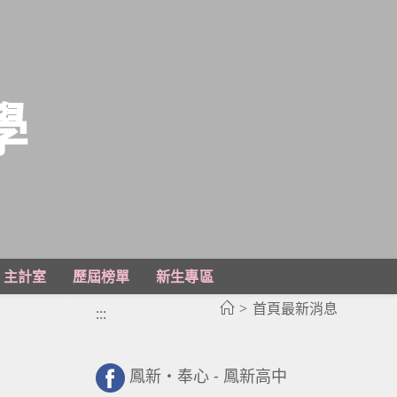
學
主計室
歷屆榜單
新生專區
>
首頁最新消息
:::
鳳新・奉心 - 鳳新高中