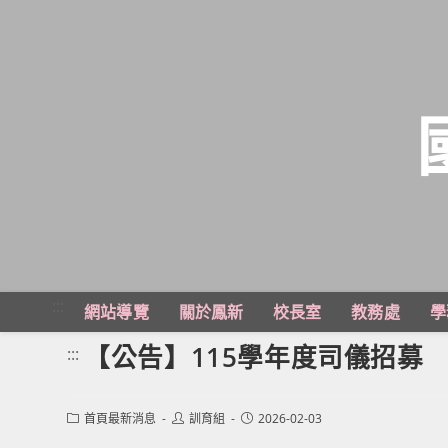
跳
轉
至
主
:::
網站導覽
關於鳳新
校長室
教務處
學
要
內
【公告】115學年度司儀招募
:::
容
Post
Post
Post
首頁最新消息
訓育組
2026-02-03
category:
author:
published: