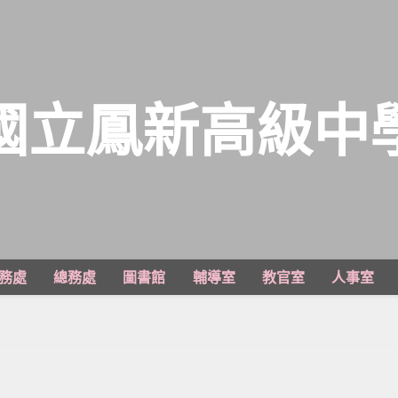
國立鳳新高級中
務處
總務處
圖書館
輔導室
教官室
人事室