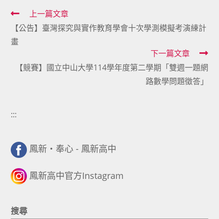
Read
上一篇文章
【公告】臺灣探究與實作教育學會十次學測模擬考演練計
more
畫
articles
下一篇文章
【競賽】國立中山大學114學年度第二學期「雙週一題網
路數學問題徵答」
:::
鳳新・奉心 - 鳳新高中
鳳新高中官方Instagram
搜尋