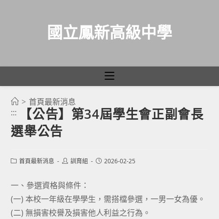
國立鳳新高級中學
>
首頁最新消息
跳
【公告】第34屆學生會正副會長
:::
轉
選舉公告
至
主
要
Post
Post
Post
首頁最新消息
訓育組
2026-02-25
category:
author:
published:
內
容
一、參選資格與條件：
(一) 本校一年級在學學生，需搭檔參選，一男一女為優。
(二) 無損害校譽及損害他人利益之行為。