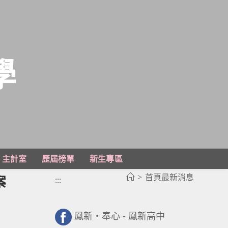
學
主計室
歷屆榜單
新生專區
>
首頁最新消息
案
:::
鳳新・奉心 - 鳳新高中