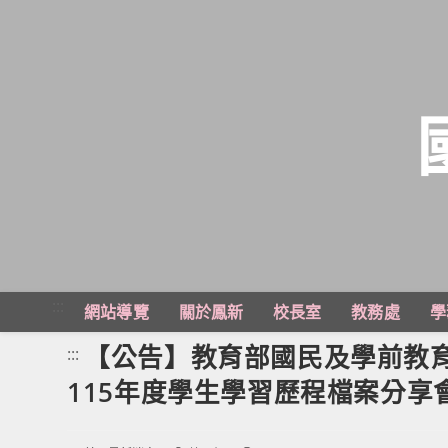
跳
轉
至
主
:::
網站導覽
關於鳳新
校長室
教務處
學
要
內
【公告】教育部國民及學前教
:::
容
115年度學生學習歷程檔案分享