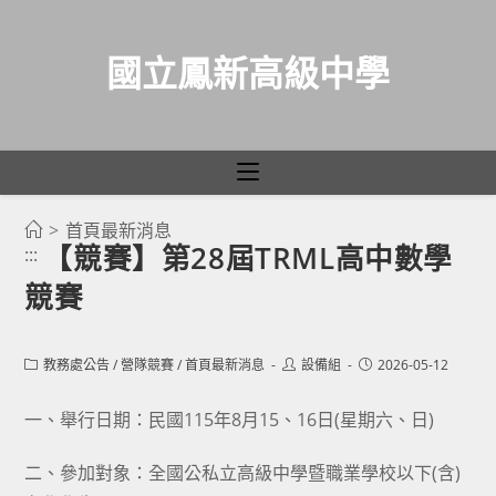
國立鳳新高級中學
>
首頁最新消息
跳
【競賽】第28屆TRML高中數學
:::
轉
競賽
至
主
要
Post
Post
Post
教務處公告
/
營隊競賽
/
首頁最新消息
設備組
2026-05-12
category:
author:
published:
內
容
一、舉行日期：民國115年8月15、16日(星期六、日)
二、參加對象：全國公私立高級中學暨職業學校以下(含)