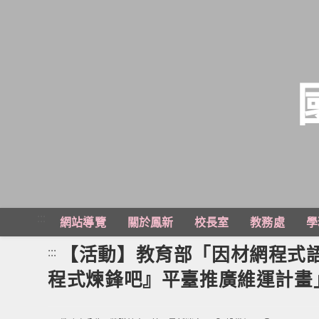
跳
轉
至
主
:::
網站導覽
關於鳳新
校長室
教務處
學
要
內
【活動】教育部「因材網程式語
:::
容
程式煉鋒吧』平臺推廣維運計畫