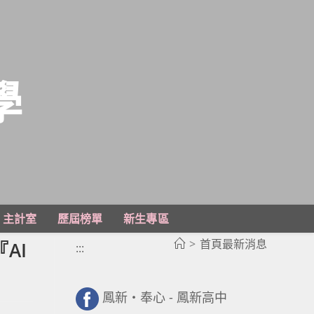
學
主計室
歷屆榜單
新生專區
>
首頁最新消息
AI
:::
鳳新・奉心 - 鳳新高中