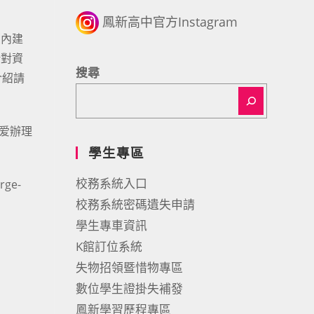
鳳新高中官方Instagram
臺內建
針對資
搜尋
介紹請
爱辦理
學生專區
校務系統入口
ge-
校務系統密碼遺失申請
學生專車資訊
K館訂位系統
失物招領暨惜物專區
數位學生證掛失補發
鳳新學習歷程專區