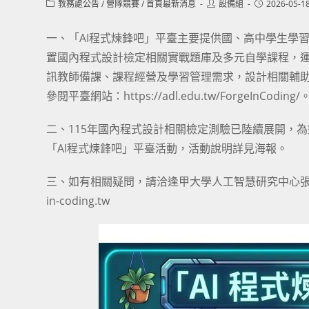
Post
Post
Post
教務處公告
/
營隊競賽
/
首頁最新消息
設備組
2026-05-1
category:
author:
published:
一、「AI程式煉鋒吧」平臺主要提供國、高中學生學
置國內程式設計檢定相關實戰題庫及多元自學課程，運
訊教師備課、課程經營及學習管理需求，設計相關輔
參閱平臺網站：https://adl.edu.tw/ForgeInCoding/
二、115年國內程式設計相關檢定測驗已陸續展開，
「AI程式煉鋒吧」平臺活動，活動說明詳見海報。
三、如有相關疑問，請洽逢甲大學人工智慧研究中心張小姐，電話：
in-coding.tw