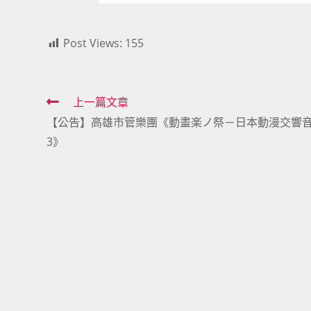
Post Views:
155
Read
上一篇文章
【公告】高雄市管樂團《動畫楽ノ祭－日本動漫交響
more
3》
articles