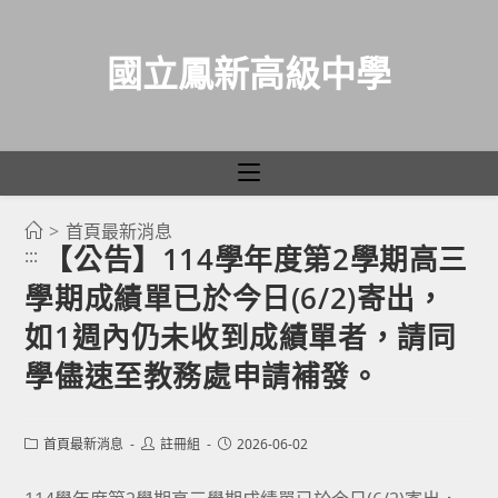
國立鳳新高級中學
>
首頁最新消息
跳
【公告】114學年度第2學期高三
:::
轉
學期成績單已於今日(6/2)寄出，
至
主
如1週內仍未收到成績單者，請同
要
學儘速至教務處申請補發。
內
容
Post
Post
Post
首頁最新消息
註冊組
2026-06-02
category:
author:
published: