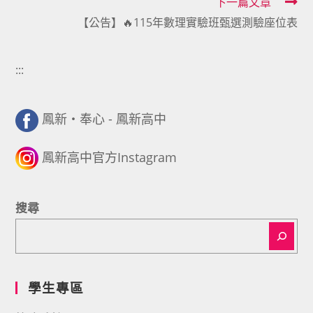
下一篇文章
【公告】🔥115年數理實驗班甄選測驗座位表
:::
鳳新・奉心 - 鳳新高中
鳳新高中官方Instagram
搜尋
學生專區