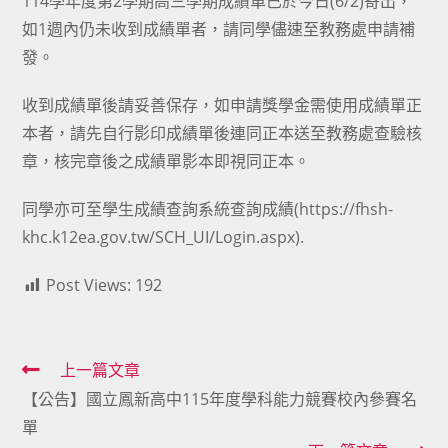
114學年度第2學期高三學期成績單已於今日(6/2)寄出，
如1週內仍未收到成績單者，請同學儘速至教務處申請補
發。
收到成績單後請妥善保存，如申請獎學金需使用成績單正
本者，請先自行影印成績單後連同正本送至教務處查驗核
章，核完章後之成績單影本即視同正本。
同學亦可至學生成績查詢系統查詢成績(https://fhsh-
khc.k12ea.gov.tw/SCH_UI/Login.aspx).
Post Views:
192
Read
上一篇文章
【公告】國立鳳新高中115年度學科能力競賽校內參賽名
more
單
articles