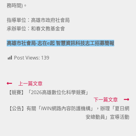
務時間)。
指導單位：高雄市政府社會局
承辦單位：和春文教基金會
高雄市社會局-志在e起 智慧資訊科技志工招募簡報
Post Views:
139
Read
上一篇文章
【競賽】「2026高雄數位化科學競賽」
more
下一篇文章
articles
【公告】有關「iWIN網路內容防護機構」，辦理「夏日網
安總動員」宣導活動