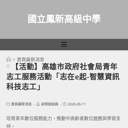
國立鳳新高級中學
>
首頁最新消息
跳
【活動】高雄市政府社會局青年
:::
轉
志工服務活動「志在e起-智慧資訊
至
主
科技志工」
要
內
Post
Post
Post
首頁最新消息
訓育組組員
2026-06-11
容
category:
author:
published:
培育青年數位服務能力，推動中高齡者數位適應與學習支
持。