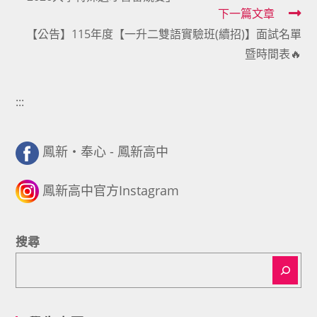
articles
下一篇文章
【公告】115年度【一升二雙語實驗班(續招)】面試名單
暨時間表🔥
:::
鳳新・奉心 - 鳳新高中
鳳新高中官方Instagram
搜尋