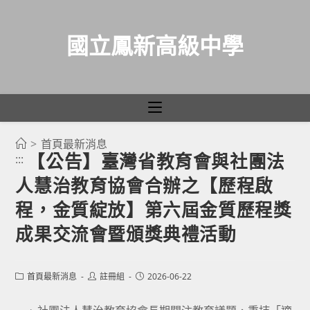
國立鳳新高級中學
>
首頁最新消息
跳
【公告】臺灣省教育會與社團法
:::
轉
人慧治教育協會合辦之【歷程啟
至
主
程，金質綻放】第六屆金質歷程獎
要
成果交流會暨頒獎典禮活動
內
容
Post
Post
Post
首頁最新消息
註冊組
2026-06-22
category:
author:
published: