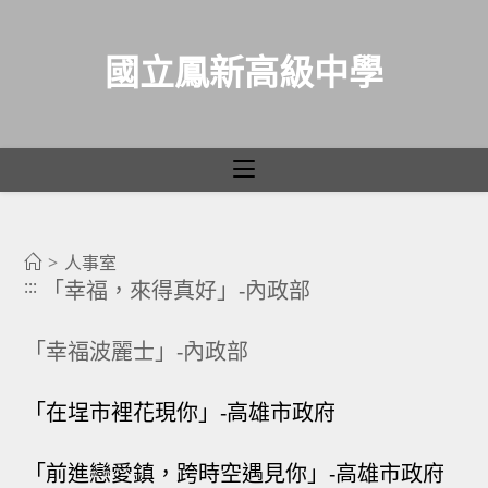
國立鳳新高級中學
未婚聯誼
跳
轉
>
人事室
:::
「幸福，來得真好」-內政部
至
主
「幸福波麗士」-內政部
要
內
「在埕市裡花現你」-高雄市政府
容
「前進戀愛鎮，跨時空遇見你」-高雄市政府