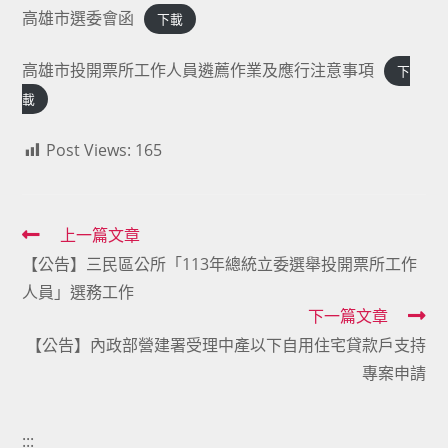
高雄市選委會函
下載
高雄市投開票所工作人員遴薦作業及應行注意事項
下
載
Post Views:
165
Read
上一篇文章
【公告】三民區公所「113年總統立委選舉投開票所工作
more
人員」選務工作
articles
下一篇文章
【公告】內政部營建署受理中產以下自用住宅貸款戶支持
專案申請
:::