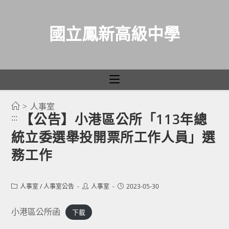
國立鳳新高級中學
>
人事室
跳
【公告】小港區公所「113年總
:::
轉
統立委選舉投開票所工作人員」選
至
主
務工作
要
內
Post
Post
Post
人事室
/
人事室公告
人事室
2023-05-30
容
category:
author:
published:
小港區公所函
下載