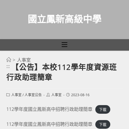
國立鳳新高級中學
>
人事室
跳
【公告】本校112學年度資源班
:::
轉
行政助理簡章
至
主
要
Post
Post
Post
人事室
/
人事室公告
人事室
2023-08-16
category:
author:
published:
內
容
112學年度國立鳳新高中招聘行政助理簡章
下載
112學年度國立鳳新高中招聘行政助理簡章
下載