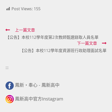
Post Views:
155
Read
上一篇文章
【公告】本校112學年度第2次教師甄選錄取人員名單
more
下一篇文章
articles
【公告】本校112學年度資源班行政助理面試名單
:::
鳳新・奉心 - 鳳新高中
鳳新高中官方Instagram