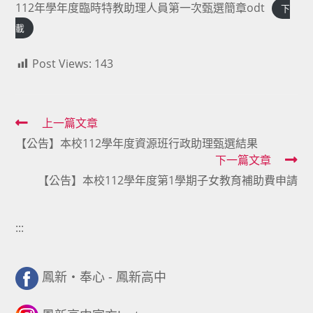
112年學年度臨時特教助理人員第一次甄選簡章odt
下
載
Post Views:
143
Read
上一篇文章
【公告】本校112學年度資源班行政助理甄選結果
more
下一篇文章
articles
【公告】本校112學年度第1學期子女教育補助費申請
:::
鳳新・奉心 - 鳳新高中