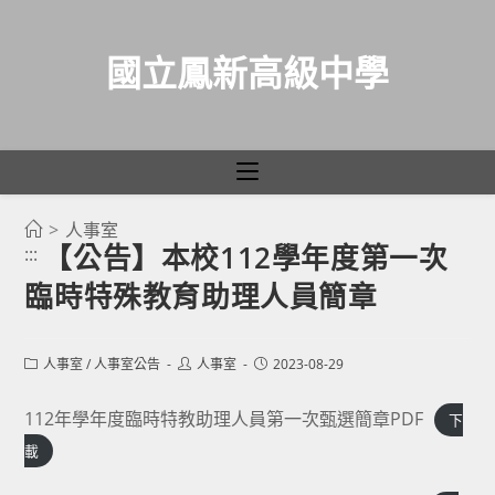
國立鳳新高級中學
>
人事室
跳
【公告】本校112學年度第一次
:::
轉
臨時特殊教育助理人員簡章
至
主
要
Post
Post
Post
人事室
/
人事室公告
人事室
2023-08-29
category:
author:
published:
內
容
112年學年度臨時特教助理人員第一次甄選簡章PDF
下
載