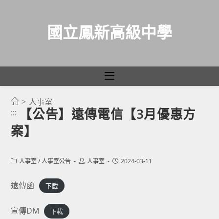
國立鳳新高級中學
>
人事室
跳
【公告】遠傳電信【3月優惠方
:::
轉
案】
至
主
要
Post
Post
Post
人事室
/
人事室公告
人事室
2024-03-11
category:
author:
published:
內
容
遠傳函
下載
宣傳DM
下載