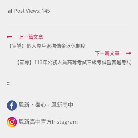
Post Views:
145
Read
上一篇文章
【宣導】個人專戶退撫儲金退休制度
more
下一篇文章
articles
【宣導】113年公務人員高等考試三級考試暨普通考試
:::
鳳新・奉心 - 鳳新高中
鳳新高中官方Instagram