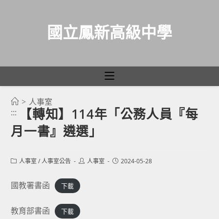
國立鳳新高級中學
>
人事室
跳
【轉知】114年「公務人員『每
:::
轉
月一書』遴選」
至
主
要
Post
Post
Post
人事室
/
人事室公告
人事室
2024-05-28
category:
author:
published:
內
容
國教署書函
下載
教育部書函
下載