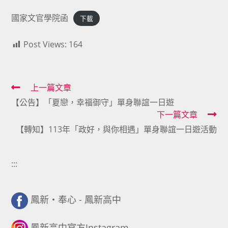
國家文官學院函
下載
Post Views:
164
Read
上一篇文章
【公告】「夏戀，幸福御守」單身聯誼一日遊
more
下一篇文章
articles
【轉知】113年「政好，與你相遇」單身聯誼一日遊活動
:::
鳳新・奉心 - 鳳新高中
鳳新高中官方Instagram