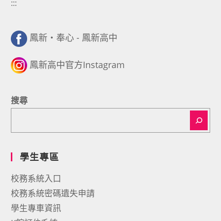
:::
鳳新・奉心 - 鳳新高中
鳳新高中官方Instagram
搜尋
學生專區
校務系統入口
校務系統密碼遺失申請
學生專車資訊