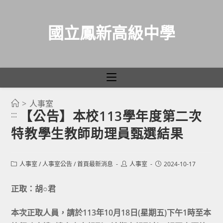
國立鳳新高級中學
>
人事室
跳
【公告】本校113學年度第二次
:::
轉
特教學生教師助理員甄選結果
至
主
要
Post
Post
Post
人事室
/
人事室公告
/
首頁最新消息
人事室
2024-10-17
category:
author:
published:
內
容
正取：胡○君
本次正取人員，請於113年10月18日(星期五)下午1時至本