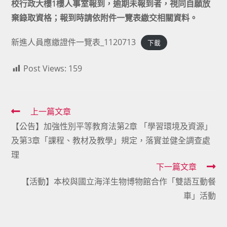
校行政大樓1樓人事室報到，逾期未報到者，視同自願放
棄錄取資格；報到時請依附件一覽表繳交相關資料。
新進人員應繳證件一覽表_1120713
下載
Post Views:
159
Read
上一篇文章
【公告】加強性別平等教育法第2章 「學習環境及資源」
more
及第3章「課程、教材及教學」規定，落實並健全調查處
articles
理
下一篇文章
【活動】本校與國立海洋生物博物館合作「雙語互動餐
車」活動