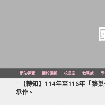
跳
轉
至
主
:::
網站導覽
關於鳳新
校長室
教務處
學
要
內
【轉知】114年至116年「
:::
容
承作。