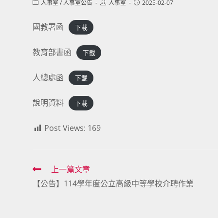
Post
Post
Post
人事室
/
人事室公告
人事室
2025-02-07
category:
author:
published:
國教署函
下載
教育部書函
下載
人總處函
下載
說明資料
下載
Post Views:
169
Read
上一篇文章
【公告】114學年度公立高級中等學校介聘作業
more
articles