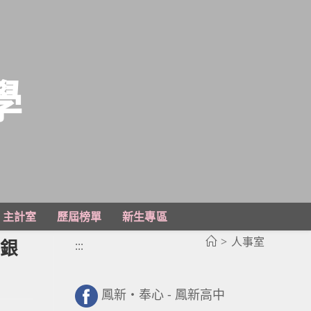
學
主計室
歷屆榜單
新生專區
>
人事室
臺銀
:::
鳳新・奉心 - 鳳新高中