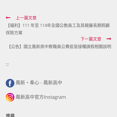
Read
上一篇文章
【福利】111 年至 114年全國公教員工及其親屬長期照顧
more
保險方案
articles
下一篇文章
【公告】國立鳳新高中教職員公費疫苗接種請假相關說明
:::
鳳新・奉心 - 鳳新高中
鳳新高中官方Instagram
搜尋