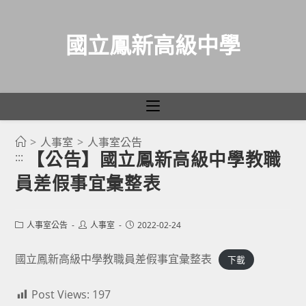
國立鳳新高級中學
>
人事室
>
人事室公告
跳
【公告】國立鳳新高級中學教職
:::
轉
員差假事宜彙整表
至
主
要
Post
Post
Post
人事室公告
人事室
2022-02-24
category:
author:
published:
內
容
國立鳳新高級中學教職員差假事宜彙整表
下載
Post Views:
197