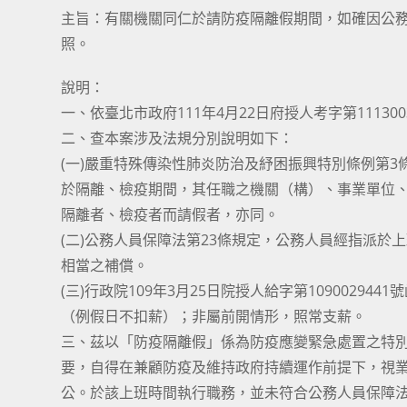
主旨：有關機關同仁於請防疫隔離假期間，如確因公
照。
說明：
一、依臺北市政府111年4月22日府授人考字第111300
二、查本案涉及法規分別說明如下：
(一)嚴重特殊傳染性肺炎防治及紓困振興特別條例第
於隔離、檢疫期間，其任職之機關（構）、事業單位
隔離者、檢疫者而請假者，亦同。
(二)公務人員保障法第23條規定，公務人員經指派
相當之補償。
(三)行政院109年3月25日院授人給字第109002
（例假日不扣薪）；非屬前開情形，照常支薪。
三、茲以「防疫隔離假」係為防疫應變緊急處置之特
要，自得在兼顧防疫及維持政府持續運作前提下，視
公。於該上班時間執行職務，並未符合公務人員保障法