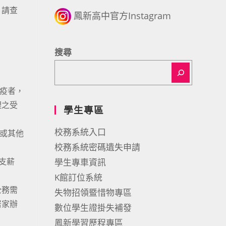
，請查
鳳新高中官方Instagram
搜尋
檢疫者，
理之受
學生專區
校務系統入口
勵或其他
校務系統密碼遺失申請
予支薪
學生專車資訊
K館訂位系統
公務需
失物招領暨惜物專區
居家辦
數位學生證掛失補發
鳳新學習歷程專區