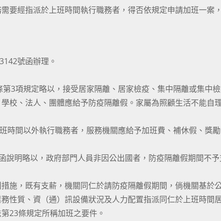
務需要經指派於上班時間執行職務者，得否依規定申請加班一案
3142號函辦理。
3條第3項規定略以，接受居家隔離、居家檢疫、集中隔離或集中
、學校、法人、團體應給予防疫隔離假。家屬為照顧生活不能自
於上班時間以外執行職務者，服務機關應給予加班費、補休假、獎
9441號函說明略以，政府部門人員非因公出國者，防疫隔離假期間不
別措施，既有支薪，機關同仁於請防疫隔離假期間，倘機關基於
業務性質、資（通）訊設備狀況及人力配置指派同仁於上班時間
第23條規定所稱加班之要件。