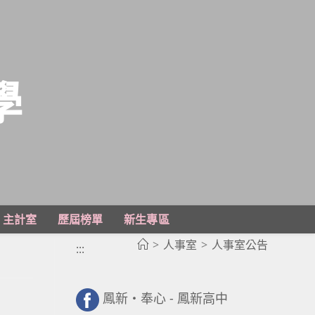
學
主計室
歷屆榜單
新生專區
>
人事室
>
人事室公告
:::
鳳新・奉心 - 鳳新高中