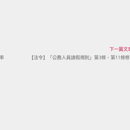
下一篇文
率
【法令】「公務人員請假規則」第3條、第11條