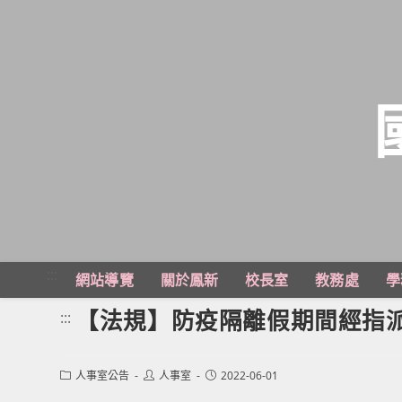
跳
轉
至
主
:::
網站導覽
關於鳳新
校長室
教務處
學
要
內
【法規】防疫隔離假期間經指
:::
容
Post
Post
Post
人事室公告
人事室
2022-06-01
category:
author:
published: