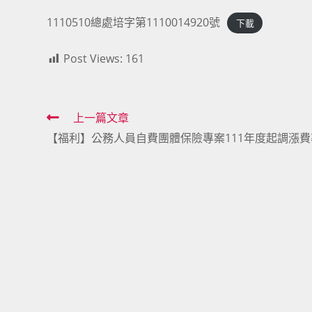
1110510總處培字第1110014920號
下載
Post Views:
161
Read
上一篇文章
【福利】公務人員自費團體保險專案111年度起調漲費
more
articles