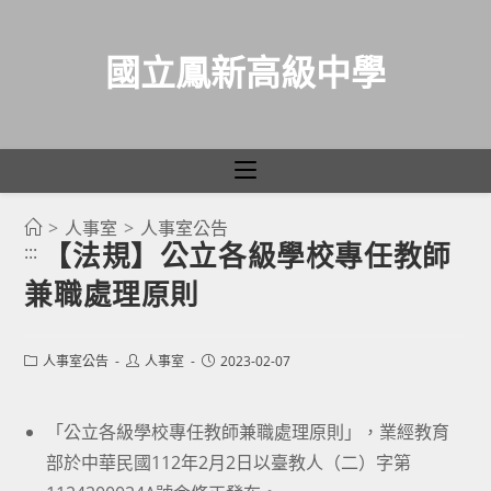
國立鳳新高級中學
>
人事室
>
人事室公告
跳
【法規】公立各級學校專任教師
:::
轉
兼職處理原則
至
主
要
Post
Post
Post
人事室公告
人事室
2023-02-07
category:
author:
published:
內
容
「公立各級學校專任教師兼職處理原則」，業經教育
部於中華民國112年2月2日以臺教人（二）字第