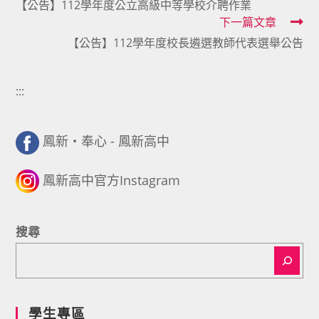
【公告】112學年度公立高級中等學校介聘作業
more
下一篇文章
articles
【公告】112學年度校長遴選教師代表選舉公告
:::
鳳新・奉心 - 鳳新高中
鳳新高中官方Instagram
搜尋
學生專區