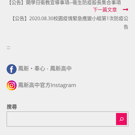
【公告】開學日衛教宣導事項─衛生防疫股長集合事項
more
下一篇文章
articles
【公告】2020.08.30校園疫情緊急應變小組第1次防疫公
告
:::
鳳新・奉心 - 鳳新高中
鳳新高中官方Instagram
搜尋