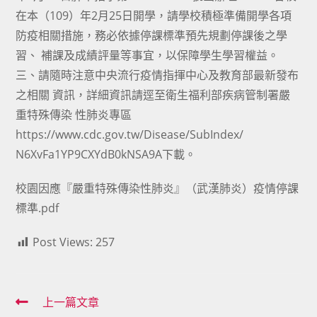
在本（109）年2月25日開學，請學校積極準備開學各項
防疫相關措施，務必依據停課標準預先規劃停課後之學
習、 補課及成績評量等事宜，以保障學生學習權益。
三、請隨時注意中央流行疫情指揮中心及教育部最新發布
之相關 資訊，詳細資訊請逕至衛生福利部疾病管制署嚴
重特殊傳染 性肺炎專區
https://www.cdc.gov.tw/Disease/SubIndex/
N6XvFa1YP9CXYdB0kNSA9A下載。
校園因應『嚴重特殊傳染性肺炎』（武漢肺炎）疫情停課
標準.pdf
Post Views:
257
Read
上一篇文章