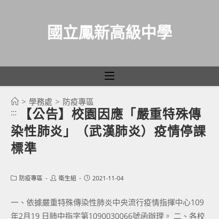
國立鳳新高級中學
>
學務處
>
防疫專區
跳
【公告】校園因應「嚴重特殊傳
:::
轉
染性肺炎」（武漢肺炎）疫情停課
至
主
標準
要
內
Post
Post
Post
防疫專區
衛生組
2021-11-04
容
category:
author:
published:
一、依據嚴重特殊傳染性肺炎中央流行疫情指揮中心109
年2月19 日肺中指字第1090030066號函辦理。 二、各校