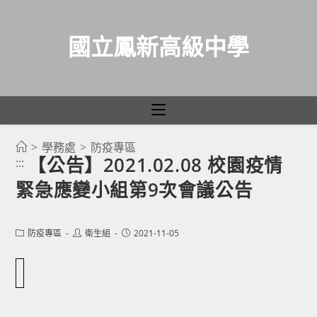
國立鳳新高級中學
>
學務處
>
防疫專區
跳
【公告】2021.02.08 校園疫情
:::
轉
緊急應變小組第9次會議公告
至
主
要
Post
Post
Post
防疫專區
衛生組
2021-11-05
category:
author:
published:
內
容