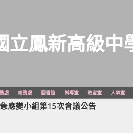
國立鳳新高級中
務處
總務處
圖書館
輔導室
教官室
人事室
情緊急應變小組第15次會議公告