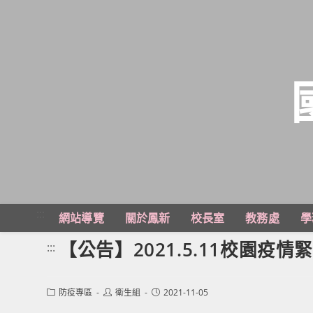
跳
轉
至
主
:::
網站導覽
關於鳳新
校長室
教務處
學
要
內
【公告】2021.5.11校園疫
:::
容
Post
Post
Post
防疫專區
衛生組
2021-11-05
category:
author:
published: