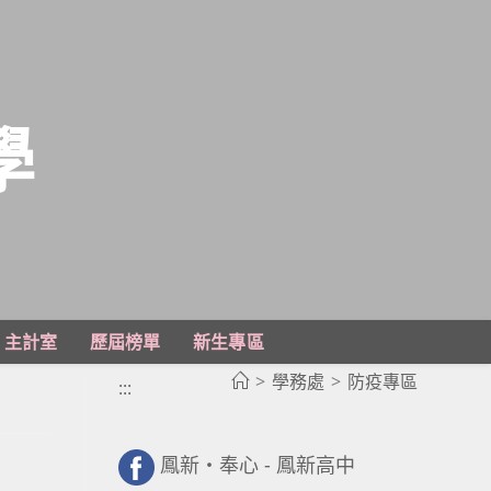
學
主計室
歷屆榜單
新生專區
>
學務處
>
防疫專區
:::
鳳新・奉心 - 鳳新高中