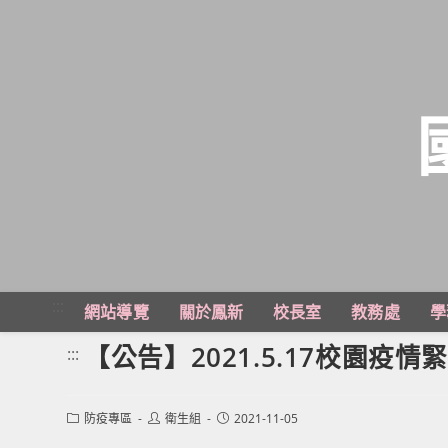
跳
轉
至
主
:::
網站導覽
關於鳳新
校長室
教務處
學
要
內
【公告】2021.5.17校園疫
:::
容
Post
Post
Post
防疫專區
衛生組
2021-11-05
category:
author:
published: