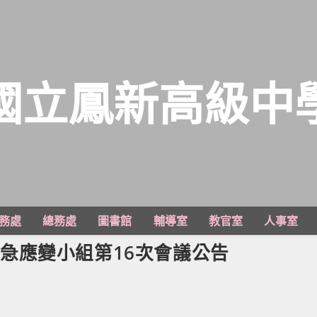
國立鳳新高級中
務處
總務處
圖書館
輔導室
教官室
人事室
情緊急應變小組第16次會議公告