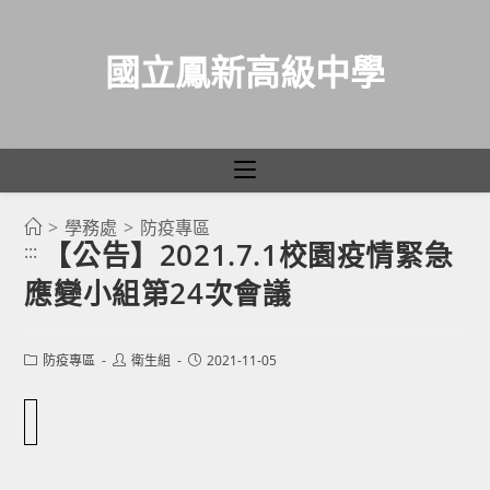
國立鳳新高級中學
>
學務處
>
防疫專區
跳
【公告】2021.7.1校園疫情緊急
:::
轉
應變小組第24次會議
至
主
要
Post
Post
Post
防疫專區
衛生組
2021-11-05
category:
author:
published:
內
容