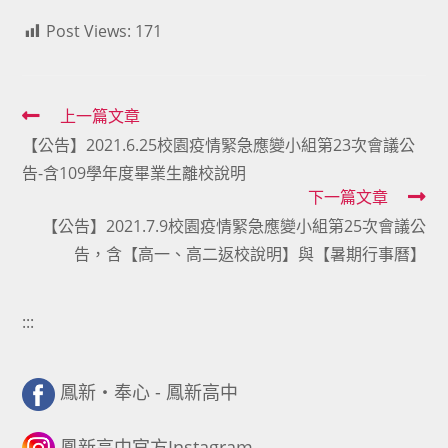
Post Views:
171
Read
上一篇文章
【公告】2021.6.25校園疫情緊急應變小組第23次會議公
more
告-含109學年度畢業生離校說明
articles
下一篇文章
【公告】2021.7.9校園疫情緊急應變小組第25次會議公
告，含【高一、高二返校說明】與【暑期行事曆】
:::
鳳新・奉心 - 鳳新高中
鳳新高中官方Instagram