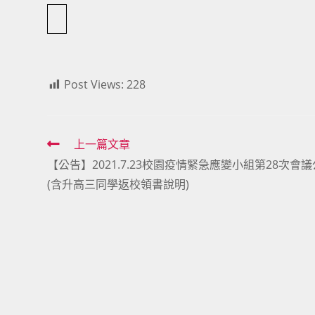
Post Views:
228
Read
上一篇文章
【公告】2021.7.23校園疫情緊急應變小組第28次會議
more
(含升高三同學返校領書說明)
articles