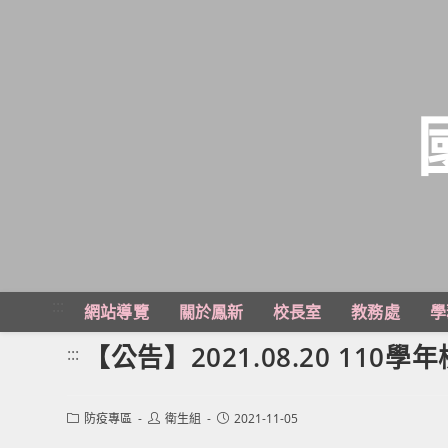
跳
轉
至
主
:::
網站導覽
關於鳳新
校長室
教務處
學
要
內
【公告】2021.08.20 11
:::
容
Post
Post
Post
防疫專區
衛生組
2021-11-05
category:
author:
published: