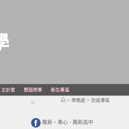
學
主計室
歷屆榜單
新生專區
>
學務處
>
防疫專區
:::
鳳新・奉心 - 鳳新高中