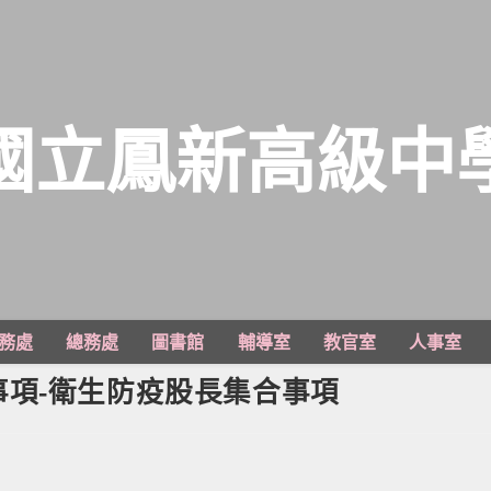
國立鳳新高級中
務處
總務處
圖書館
輔導室
教官室
人事室
項-衛生防疫股長集合事項