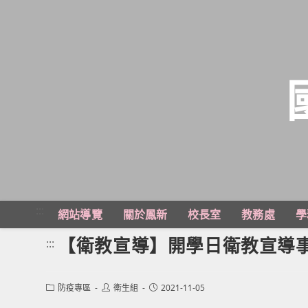
跳
轉
至
主
:::
網站導覽
關於鳳新
校長室
教務處
學
要
內
【衛教宣導】開學日衛教宣導事
:::
容
Post
Post
Post
防疫專區
衛生組
2021-11-05
category:
author:
published: