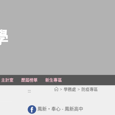
學
主計室
歷屆榜單
新生專區
>
學務處
>
防疫專區
:::
鳳新・奉心 - 鳳新高中