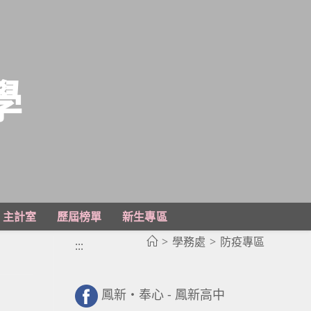
學
主計室
歷屆榜單
新生專區
>
學務處
>
防疫專區
:::
鳳新・奉心 - 鳳新高中