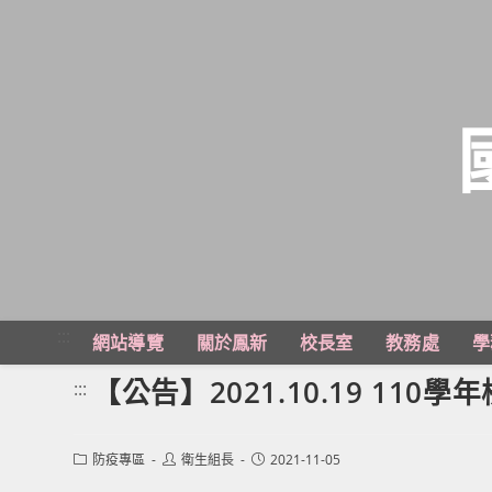
跳
轉
至
主
:::
網站導覽
關於鳳新
校長室
教務處
學
要
內
【公告】2021.10.19 11
:::
容
Post
Post
Post
防疫專區
衛生組長
2021-11-05
category:
author:
published: