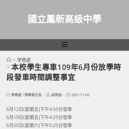
國立鳳新高級中學
>
學務處
跳
本校學生專車109年6月份放學時
:::
轉
段發車時間調整事宜
至
主
要
Post
Post
Post
學務處
/
學務處公告
訓育組
2021-11-02
category:
author:
published:
內
容
6月12日(星期五)下午4:50分發車
6月19日(星期五)下午4:25分發車
6月20日(星期六)下午5:25分發車