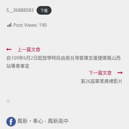
S__36888583
下載
Post Views:
190
Read
上一篇文章
自109年6月2日起放學時段由南台灣客運支援捷運鳳山西
more
站專車事宜
articles
下一篇文章
第26屆畢業典禮影片
:::
鳳新・奉心 - 鳳新高中