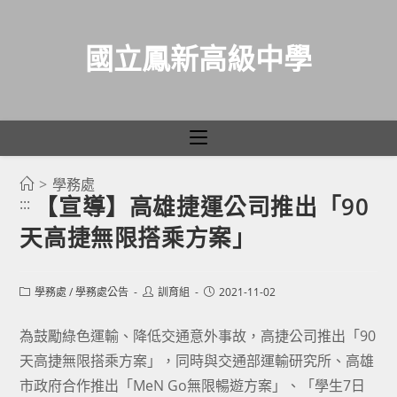
國立鳳新高級中學
>
學務處
跳
【宣導】高雄捷運公司推出「90
:::
轉
天高捷無限搭乘方案」
至
主
要
Post
Post
Post
學務處
/
學務處公告
訓育組
2021-11-02
category:
author:
published:
內
容
為鼓勵綠色運輸、降低交通意外事故，高捷公司推出「90
天高捷無限搭乘方案」，同時與交通部運輸研究所、高雄
市政府合作推出「MeN Go無限暢遊方案」、「學生7日