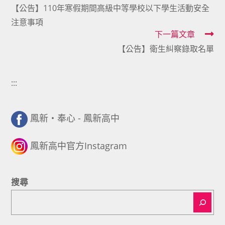
【公告】110年寒假期間高級中等學校以下學生活動安全
more
注意事項
articles
下一篇文章
【公告】衛生糾察錄取名單
:::
鳳新・奉心 - 鳳新高中
鳳新高中官方Instagram
搜尋