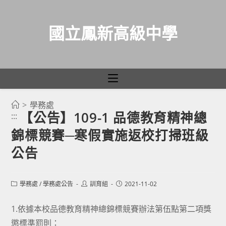
國立鳳新高級中學
>
學務處
跳
【公告】109-1 品德教育精神總
:::
轉
錦標競賽─寒假實施返校打掃班級
至
主
公告
要
內
Post
Post
Post
學務處
/
學務處公告
訓育組
2021-11-02
容
category:
author:
published:
1.依據本校品德教育精神總錦標競賽辦法第伍點第二項獎
懲標準罰則：