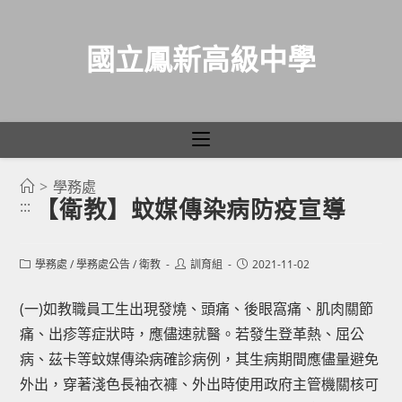
國立鳳新高級中學
>
學務處
跳
【衛教】蚊媒傳染病防疫宣導
:::
轉
至
主
Post
Post
Post
學務處
/
學務處公告
/
衛教
訓育組
2021-11-02
category:
author:
published:
要
(一)如教職員工生出現發燒、頭痛、後眼窩痛、肌肉關節
內
痛、出疹等症狀時，應儘速就醫。若發生登革熱、屈公
容
病、茲卡等蚊媒傳染病確診病例，其生病期間應儘量避免
外出，穿著淺色長袖衣褲、外出時使用政府主管機關核可