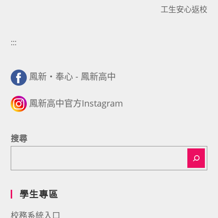
工生安心返校
:::
鳳新・奉心 - 鳳新高中
鳳新高中官方Instagram
搜尋
學生專區
校務系統入口