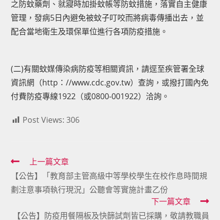
之防蚊藥劑、就寢時加掛蚊帳等防蚊措施，落實自主健康
管理，發病5日內避免被蚊子叮咬而將病毒傳播出去，並
配合當地衛生及環保單位進行各項防疫措施。
(二)有關蚊媒傳染病防疫等相關資訊，請逕至疾管署全球
資訊網（http：//www.cdc.gov.tw）查詢，或撥打國內免
付費防疫專線1922（或0800-001922）洽詢。
Post Views:
306
Read
上一篇文章
【公告】「教育部主管高級中等學校學生在校作息時間規
more
劃注意事項執行現況」公聽會等實施計畫乙份
articles
下一篇文章
【公告】防疫用餐隔板及快篩試劑皆已採購，敬請教職員