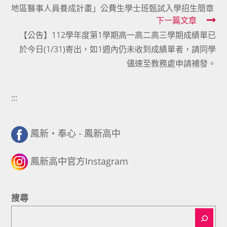
地區醫事人員養成計畫」公費生學士班甄試入學招生簡章
articles
下一篇文章
【公告】112學年度第1學期高一高二高三學期成績單已
於今日(1/31)寄出，如1週內仍未收到成績單者，請同學
儘速至教務處申請補發。
:::
鳳新・奉心 - 鳳新高中
鳳新高中官方Instagram
搜尋