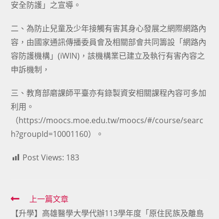
安全防護」之宣導。
二、為防止兒童及少年接觸有害其身心發展之網際網路內
容，由國家通訊傳播委員會及相關部會共同籌設「網路內
容防護機構」(iWIN)，該機構業已建立及執行有害內容之
申訴機制，
三、教育部磨課師平臺亦有錄製資安相關課程內容可多加
利用。
（
https://moocs.moe.edu.tw/moocs/#/course/searc
h?groupId=10001160
）。
Post Views:
183
Read
上一篇文章
【升學】高雄醫學大學代辦113學年度「原住民族及離島
more