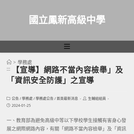
國立鳳新高級中學
>
學務處
跳
【宣導】網路不當內容檢舉」及
:::
轉
「資訊安全防護」之宣導
至
主
要
Post
Post
公告
/
學務處
/
學務處公告
/
首頁最新消息
生輔組組員
category:
author:
內
Post
2024-01-25
published:
容
一、教育部為避免高級中等以下學校學生接觸有害身心發
展之網際網路內容，有關「網路不當內容檢舉」及「資訊