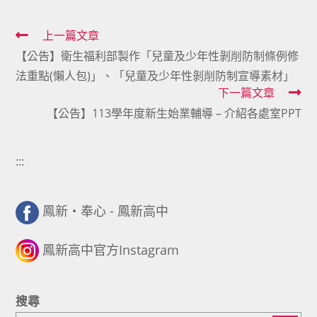
Read
上一篇文章
【公告】衛生福利部製作「兒童及少年性剝削防制條例修
more
法重點(懶人包)」、「兒童及少年性剝削防制宣導素材」
articles
下一篇文章
【公告】113學年度新生始業輔導 – 介紹各處室PPT
:::
鳳新・奉心 - 鳳新高中
鳳新高中官方Instagram
搜尋