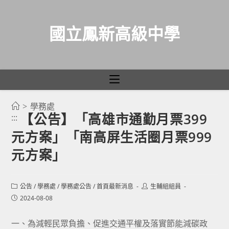
國立鳳新高級中學
>
學務處
跳
【公告】「高雄市通勤月票399
:::
轉
元方案」「南高屏生活圈月票999
至
主
元方案」
要
內
Post
Post
公告
/
學務處
/
學務處公告
/
首頁最新消息
生輔組組員
容
category:
author:
Post
2024-08-08
published:
一、為減輕民眾負擔、促進交通平權及落實節能減碳政