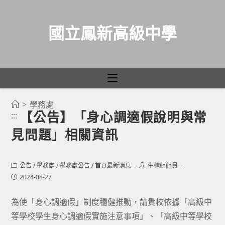
國立鳳新高級中學
>
學務處
跳
【公告】「身心調適假說明與常
:::
轉
見問題」相關資訊
至
主
要
Post
Post
公告
/
學務處
/
學務處公告
/
首頁最新消息
生輔組組員
category:
author:
內
Post
2024-08-27
published:
容
為使「身心調適假」制度穩健推動，請貴校依據「高級中
等學校學生身心調適假實施注意事項」、「高級中等學校