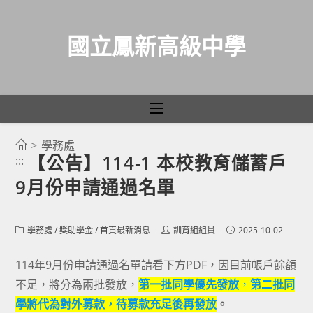
國立鳳新高級中學
>
學務處
跳
【公告】114-1 本校教育儲蓄戶
:::
轉
9月份申請通過名單
至
主
要
Post
Post
Post
學務處
/
獎助學金
/
首頁最新消息
訓育組組員
2025-10-02
category:
author:
published:
內
容
114年9月份申請通過名單請看下方PDF，因目前帳戶餘額
不足，將分為兩批發放，
第一批同學優先發放
，
第二批同
學將代為對外募款，待募款充足後再發放
。