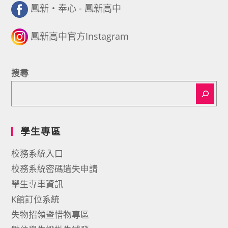
鳳新・奉心 - 鳳新高中
鳳新高中官方Instagram
搜尋
學生專區
校務系統入口
校務系統密碼遺失申請
學生專車資訊
K館訂位系統
失物招領暨惜物專區