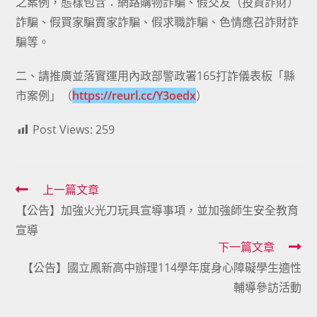
之案例，態樣包含：網路購物詐騙、假交友（投資詐財）
詐騙、假買家騙賣家詐騙、假求職詐騙、色情應召詐財詐
騙等。
二、請推廣並落實運用內政部警政署165打詐儀表板「縣
市案例」（
https://reurl.cc/Y3oedx
）
Post Views:
259
Read
上一篇文章
【公告】加強火光刀玩具宣導事項，並加強師生安全教育
more
宣導
articles
下一篇文章
【公告】國立鳳新高中辦理114學年度身心障礙學生適性
輔導參訪活動