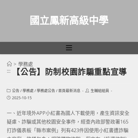
國立鳳新高級中學
>
學務處
跳
【公告】防制校園詐騙重點宣導
:::
轉
至
主
Post
Post
公告
/
學務處
/
學務處公告
/
首頁最新消息
生輔組組員
category:
author:
Post
2025-10-15
要
published:
內
一、近年境外APP小紅書為國人下載使用，產生資訊安全
容
疑慮、詐騙或其他校園安全事件，經查內政部警政署165
打詐儀表板「縣市案例」列有423件因使用小紅書遭詐騙