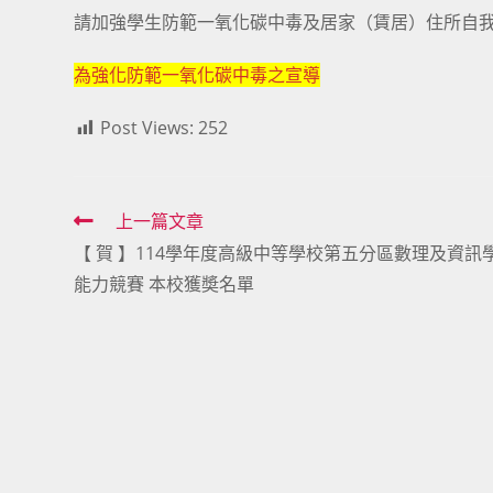
請加強學生防範一氧化碳中毒及居家（賃居）住所自
為強化防範一氧化碳中毒之宣導
Post Views:
252
Read
上一篇文章
【 賀 】114學年度高級中等學校第五分區數理及資訊
more
能力競賽 本校獲奬名單
articles