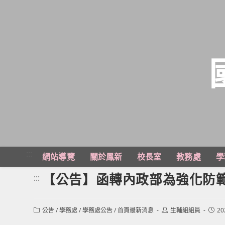
跳
轉
至
主
:::
網站導覽
關於鳳新
校長室
教務處
學
要
內
【公告】函轉內政部為強化防
:::
容
Post
Post
Post
公告
/
學務處
/
學務處公告
/
首頁最新消息
生輔組組員
20
category:
author:
publi