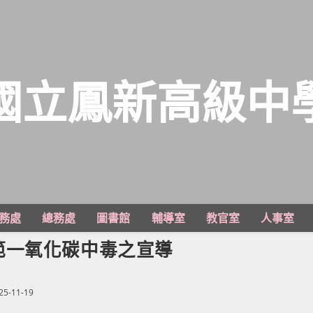
國立鳳新高級中
務處
總務處
圖書館
輔導室
教官室
人事室
範一氧化碳中毒之宣導
25-11-19
shed: