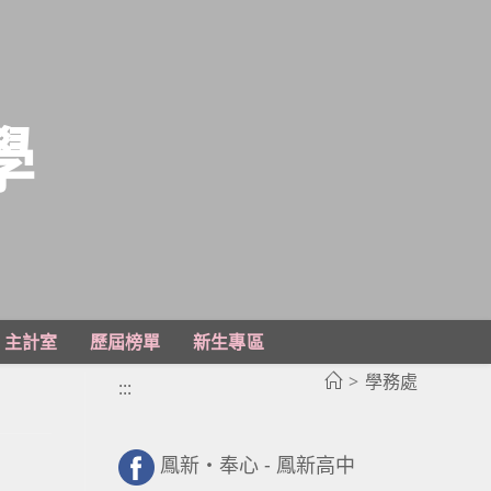
學
主計室
歷屆榜單
新生專區
>
學務處
:::
鳳新・奉心 - 鳳新高中