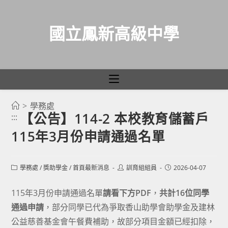
國立鳳新高級中學
>
學務處
跳
【公告】114-2 本校教育儲蓄戶
:::
轉
115年3月份申請通過名單
至
主
要
Post
Post
Post
學務處
/
獎助學金
/
首頁最新消息
訓育組組員
2026-04-07
category:
author:
published:
內
容
115年3月份申請通過名單
請看下方PDF
，
共計16位同學
通過申請
，部分同學已代為爭取香山助學會助學金及建林
公益慈善基金會午餐費補助，故部分項目金額已經扣除，