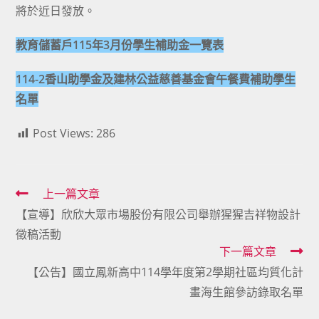
將於近日發放。
教育儲蓄戶115年3月份學生補助金一覽表
114-2香山助學金及建林公益慈善基金會午餐費補助學生
名單
Post Views:
286
Read
上一篇文章
【宣導】欣欣大眾市場股份有限公司舉辦猩猩吉祥物設計
more
徵稿活動
articles
下一篇文章
【公告】國立鳳新高中114學年度第2學期社區均質化計
畫海生館參訪錄取名單