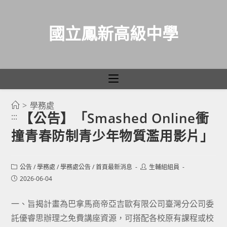
國立鳳新高級中學
>
學務處
跳
【公告】「Smashed Online衝
:::
轉
撞青春防制青少年物質濫用影片」
至
主
要
Post
Post
公告
/
學務處
/
學務處公告
/
首頁最新消息
生輔組組員
category:
author:
內
Post
2026-06-04
published:
容
一、旨揭計畫為巴拿馬商帝亞吉歐有限公司臺灣分公司委
託優睿思辦理之免費講座資源，可搭配各校原有課程或校