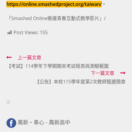
https://online.smashedproject.org/taiwan/
。
「Smashed Online衝撞青春互動式教學影片」/
Post Views:
155
Read
上一篇文章
【考試】114學年下學期期末考試程表與測驗範圍
more
下一篇文章
articles
【公告】本校115學年度第2次教師甄選簡章
:::
鳳新・奉心 - 鳳新高中