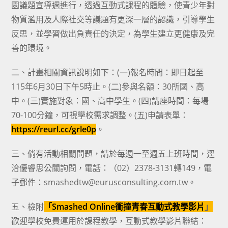
園議題宣導週進行，透過互動式課程的體驗，使青少年對
物質濫用及人際社交等議題有更深一層的認識，引導學生
反思，並學習做出負責任的決定，為學生建立更健康及完
善的環境。
二、計畫相關資訊說明如下：(一)報名時間：即日起至
115年6月30日下午5時止。(二)參與名額：30所國、高
中。(三)實施對象：國、高中學生。(四)講座時間：每場
70-100分鐘，可視學校需求調整。(五)申請表單：
https://reurl.cc/grle0p
。
三、倘有活動相關問題，請於每週一至週五上班時間，逕
洽優睿思公關詢問，電話：（02）2378-3131轉149，電
子郵件：smashedtw@eurusconsulting.com.tw。
五、檢附
「
Smashed Online衝撞青春互動式教學影片
」
歡迎學校免費運用於課程教學，互動式教學影片聯結：