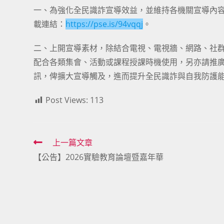
一、為強化全民識詐宣導效益，並維持各機關宣導內
載連結：
https://pse.is/94vqqj
。
二、上開宣導素材，除結合電視、電視牆、網路、社
配合各類集會、活動或課程授課時機使用，另亦請推
訊，俾擴大宣導觸及，進而提升全民識詐與自我防護
Post Views:
113
Read
上一篇文章
【公告】2026實驗教育論壇暨嘉年華
more
articles