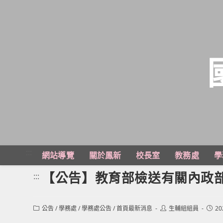
跳
轉
至
主
:::
網站導覽
關於鳳新
校長室
教務處
學
要
內
【公告】教育部檢送有關內政
:::
容
Post
Post
Post
公告
/
學務處
/
學務處公告
/
首頁最新消息
生輔組組員
20
category:
author:
publi