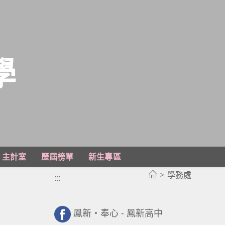
學
主計室
歷屆榜單
新生專區
>
學務處
:::
鳳新・奉心 - 鳳新高中