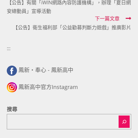
【公告】有關「iWIN網路內容防護機構」，辦理「夏日網
more
安總動員」宣導活動
articles
下一篇文章
【公告】衛生福利部「公益勸募判斷力遊戲」推廣影片
:::
鳳新・奉心 - 鳳新高中
鳳新高中官方Instagram
搜尋