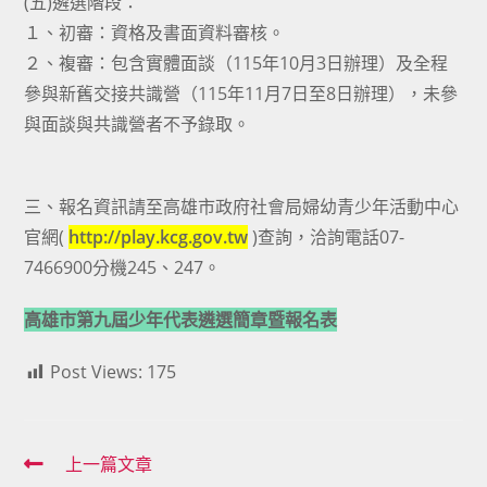
(五)遴選階段：
１、初審：資格及書面資料審核。
２、複審：包含實體面談（115年10月3日辦理）及全程
參與新舊交接共識營（115年11月7日至8日辦理），未參
與面談與共識營者不予錄取。
三、報名資訊請至高雄市政府社會局婦幼青少年活動中心
官網(
http://play.kcg.gov.tw
)查詢，洽詢電話07-
7466900分機245、247。
高雄市第九屆少年代表遴選簡章暨報名表
Post Views:
175
Read
上一篇文章