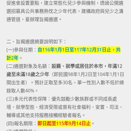
促進會設置要點，建立常態化兒少參與機制，透過公開遴
選招募具公共事務熱忱之少年代表，建構政府與兒少之溝
通管道，爰辦理旨揭遴選。
二、旨揭遴選摘要說明如下：
(一)參與任期：
自116年1月1日至117年12月31日止，共
計2年
。
(二)遴選對象及名額：
設籍、就學或居住於本市，年滿12
歲至未滿18歲之少年
（即民國98年1月2日至104年1月1日
間出生者）。預計正取至多30名，單一性別人數不低於總
錄取人數40%。
(三)多元代表性保障：優先鼓勵少數族群或不同成長處
境、就學型態、經濟受限或曾有社會福利、安置、司法、
輔導或其他支持服務接觸經驗者報名。
(四)報名期限：
即日起至115年9月14日止
。