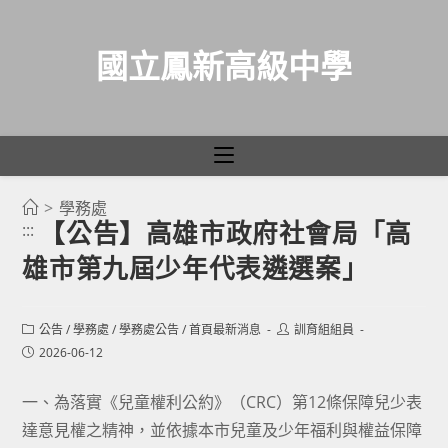
國立鳳新高級中學
>
學務處
跳
【公告】高雄市政府社會局「高
:::
轉
雄市第九屆少年代表遴選案」
至
主
要
Post
Post
公告
/
學務處
/
學務處公告
/
首頁最新消息
訓育組組員
category:
author:
內
Post
2026-06-12
published:
容
一、為落實《兒童權利公約》（CRC）第12條保障兒少表
達意見權之精神，並依據本市兒童及少年福利與權益保障