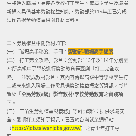
生將進入職場，為使各學校打工學生、應屆畢業生及職場
新鮮人具備基本勞動權益知能，勞動部於115年度已完成
製作旨揭勞動權益相關教材資料。
二、勞動權益相關教材如下:
(一)「職場高手秘笈」手冊：
勞動部-職場高手秘笈
(二)「打工完全攻略」影片：勞動部113年及114年分別至
20所高級中等學校進行勞動教育舞臺劇「打工完全攻
略」，並製成教材影片，其內容傳遞高級中等學校學生打
工或未來進入職場工作需具備勞動權益概念等資訊，影片
置於
「全民勞教e網」影音教材/學校勞動教育之實踐項
下。
(三)「工讀生勞動權益與義務」等e化資料：提供求職安
全、暑期打工須知等資訊，已置於台灣就業通網站
（
https://job.taiwanjobs.gov.tw/
）之青少年打工專