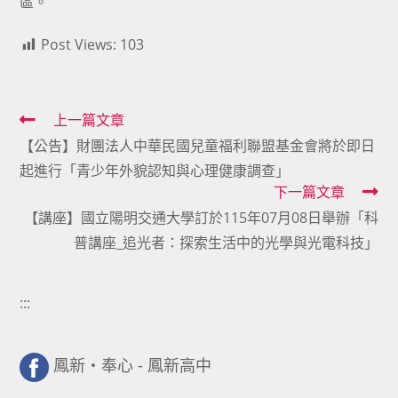
區。
Post Views:
103
Read
上一篇文章
【公告】財團法人中華民國兒童福利聯盟基金會將於即日
more
起進行「青少年外貌認知與心理健康調查」
articles
下一篇文章
【講座】國立陽明交通大學訂於115年07月08日舉辦「科
普講座_追光者：探索生活中的光學與光電科技」
:::
鳳新・奉心 - 鳳新高中