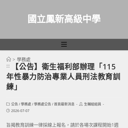
國立鳳新高級中學
>
學務處
跳
【公告】衛生福利部辦理「115
:::
轉
年性暴力防治專業人員刑法教育訓
至
主
練」
要
內
Post
Post
公告
/
學務處
/
學務處公告
/
首頁最新消息
生輔組組員
容
category:
author:
Post
2026-07-07
published:
旨揭教育訓練一律採線上報名，請於各場次課程開始1週