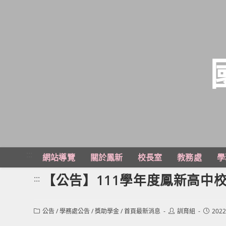
跳
轉
至
主
:::
網站導覽
關於鳳新
校長室
教務處
學
要
內
【公告】111學年度鳳新高中
:::
容
Post
Post
Post
公告
/
學務處公告
/
獎助學金
/
首頁最新消息
訓育組
2022
category:
author:
publishe