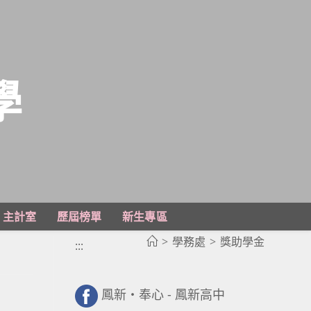
學
主計室
歷屆榜單
新生專區
>
學務處
>
獎助學金
:::
鳳新・奉心 - 鳳新高中