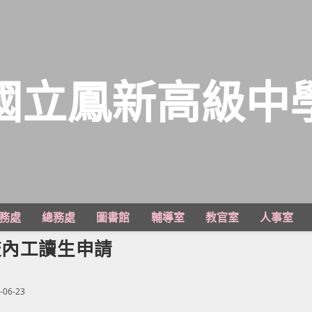
國立鳳新高級中
務處
總務處
圖書館
輔導室
教官室
人事室
校內工讀生申請
-06-23
d: