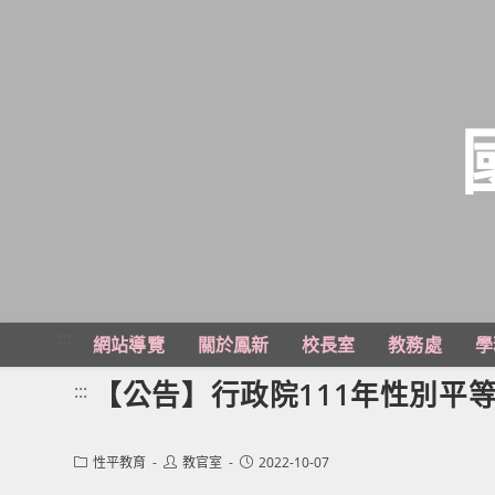
跳
轉
至
主
:::
網站導覽
關於鳳新
校長室
教務處
學
要
內
【公告】行政院111年性別平
:::
容
Post
Post
Post
性平教育
教官室
2022-10-07
category:
author:
published: