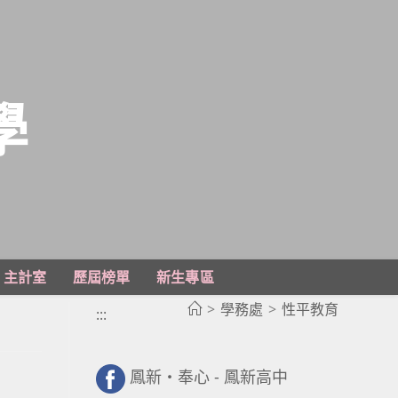
學
主計室
歷屆榜單
新生專區
>
學務處
>
性平教育
:::
鳳新・奉心 - 鳳新高中