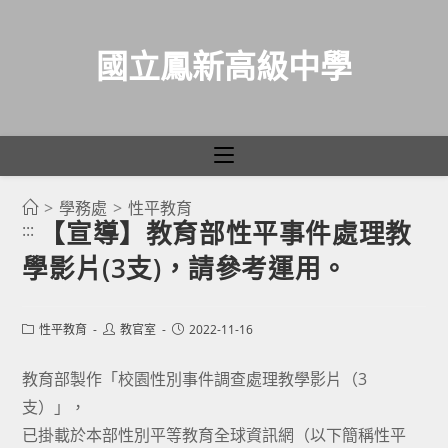
國立鳳新高級中學
>
學務處
>
性平教育
跳
【宣導】教育部性平事件處理教
:::
轉
學影片(3支)，請參考運用。
至
主
要
Post
Post
Post
性平教育
教官室
2022-11-16
category:
author:
published:
內
容
教育部製作「校園性別事件調查處理教學影片（3
支）」，
已掛載於本部性別平等教育全球資訊網（以下簡稱性平