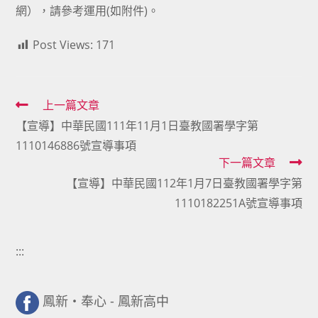
網），請參考運用(
如附件
)。
Post Views:
171
Read
上一篇文章
【宣導】中華民國111年11月1日臺教國署學字第
more
1110146886號宣導事項
articles
下一篇文章
【宣導】中華民國112年1月7日臺教國署學字第
1110182251A號宣導事項
:::
鳳新・奉心 - 鳳新高中