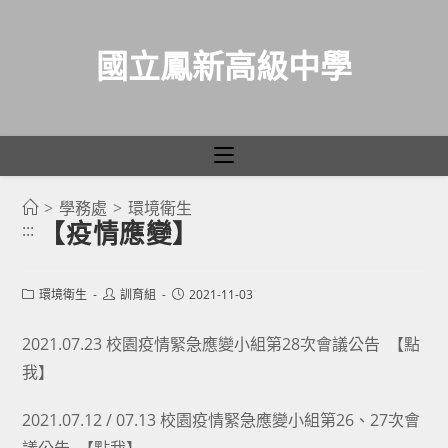
國立鳳新高級中學
>
學務處
>
環境衛生
跳
【疫情應變】
:::
轉
至
主
Post
Post
Post
環境衛生
訓育組
2021-11-03
category:
author:
published:
要
2021.07.23 校園疫情緊急應變小組第28次會議公告
【點
內
我】
容
2021.07.12 / 07.13 校園疫情緊急應變小組第26、27次會