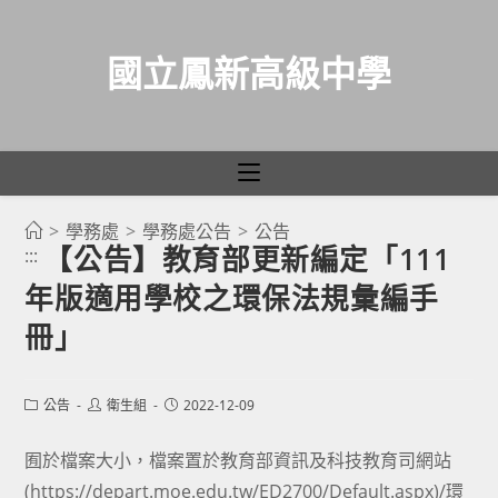
國立鳳新高級中學
>
學務處
>
學務處公告
>
公告
跳
【公告】教育部更新編定「111
:::
轉
年版適用學校之環保法規彙編手
至
主
冊」
要
內
Post
Post
Post
公告
衛生組
2022-12-09
容
category:
author:
published:
囿於檔案大小，檔案置於教育部資訊及科技教育司網站
(https://depart.moe.edu.tw/ED2700/Default.aspx)/環