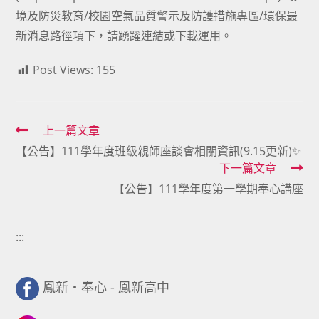
境及防災教育/校園空氣品質警示及防護措施專區/環保最
新消息路徑項下，請踴躍連結或下載運用。
Post Views:
155
Read
上一篇文章
【公告】111學年度班級親師座談會相關資訊(9.15更新)✨
more
下一篇文章
articles
【公告】111學年度第一學期奉心講座
:::
鳳新・奉心 - 鳳新高中